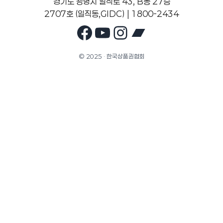
경기도 광명시 일직로 43, B동 27층
2707호 (일직동,GIDC) | 1800-2434
Facebook
YouTube
Instagram
Bandcam
© 2025 · 한국상품권협회