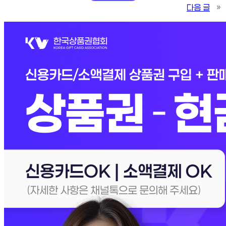
다음 글
»