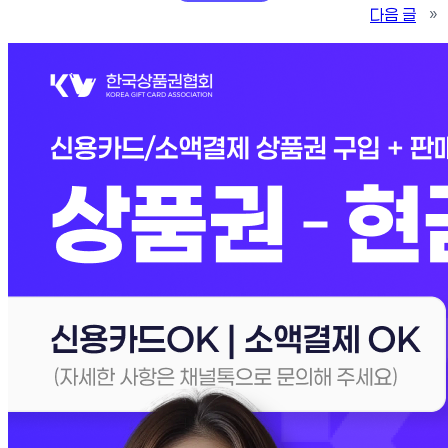
다음 글
»