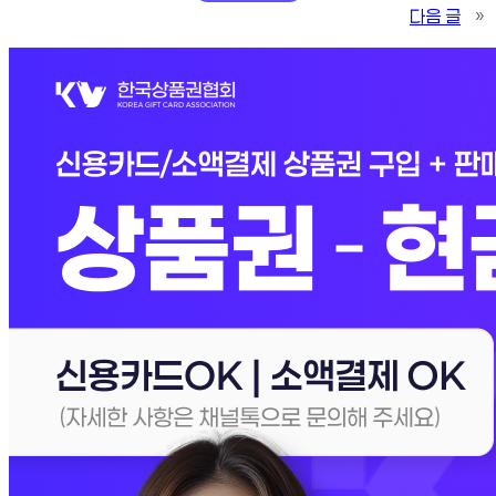
다음 글
»