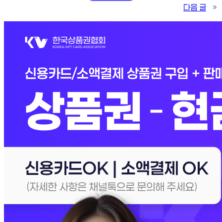
다음 글
»