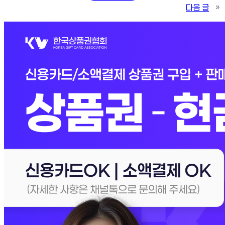
다음 글
»