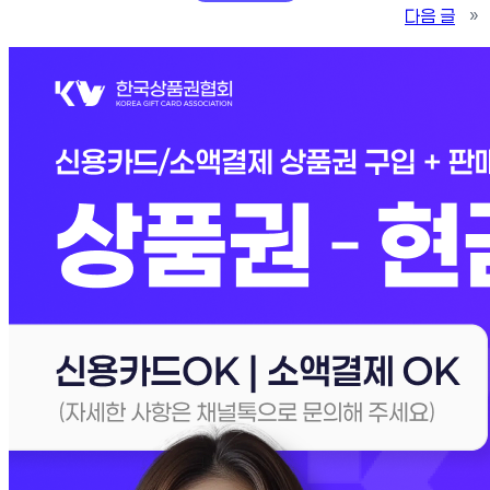
다음 글
»