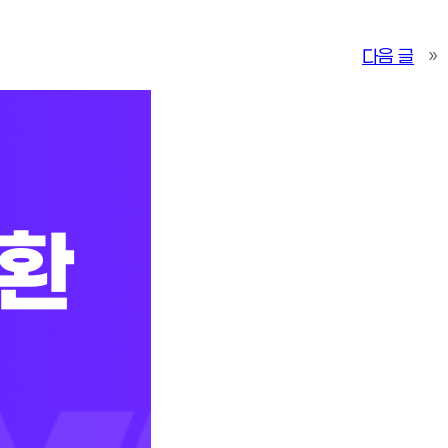
다음 글
»