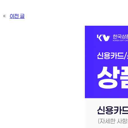
«
이전 글