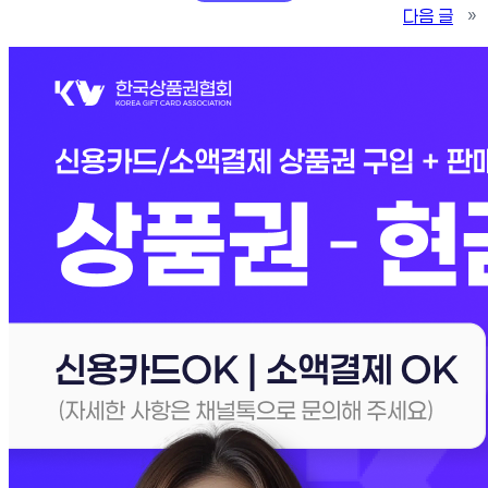
다음 글
»