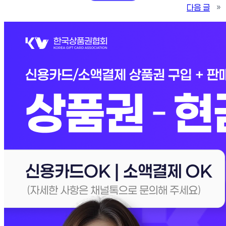
다음 글
»