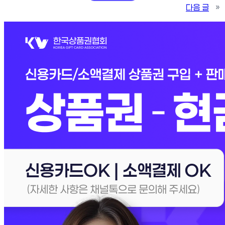
다음 글
»