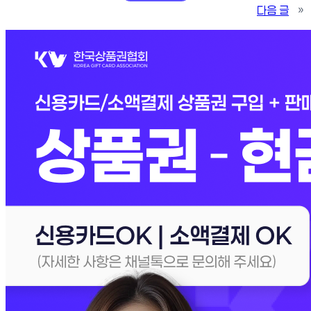
다음 글
»