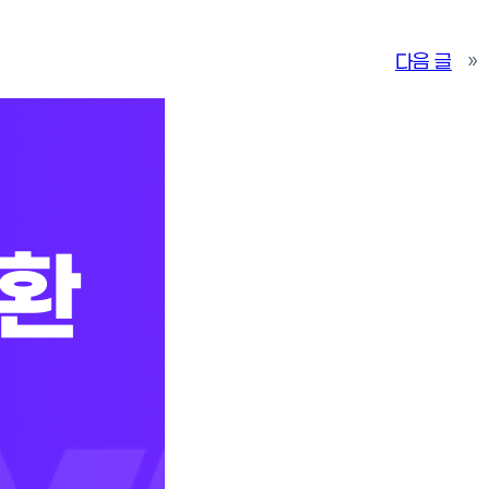
다음 글
»