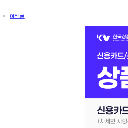
«
이전 글