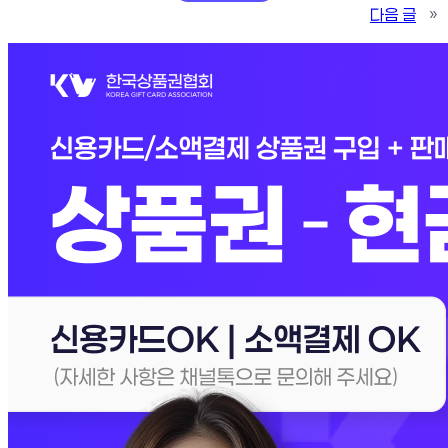
다음 글
»