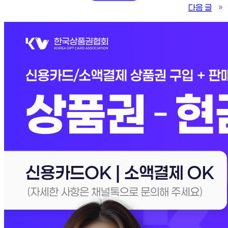
다음 글
»