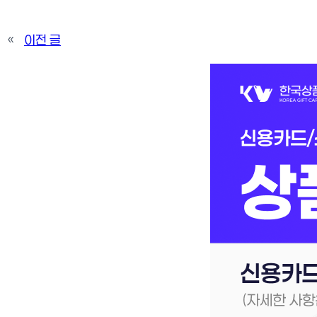
«
이전 글