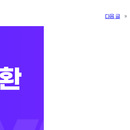
다음 글
»