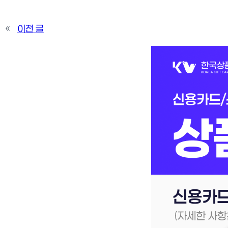
«
이전 글