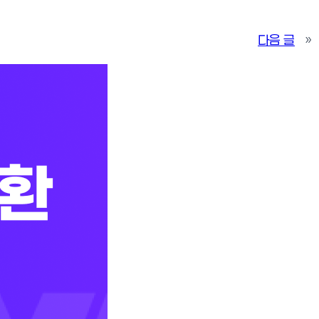
다음 글
»