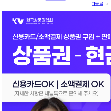
다음 글
»