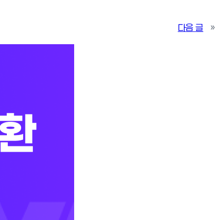
다음 글
»