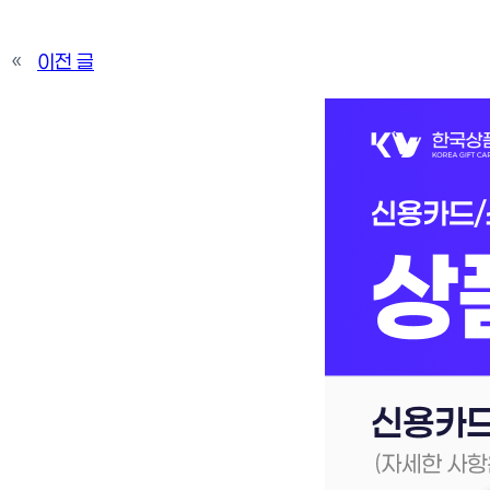
«
이전 글