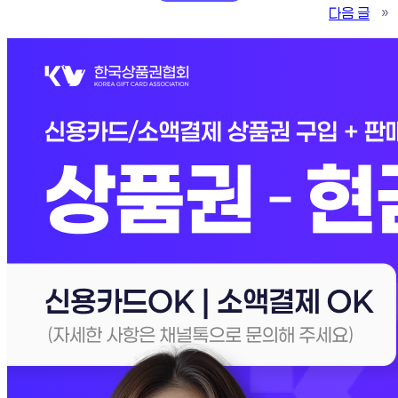
다음 글
»