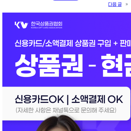
다음 글
»