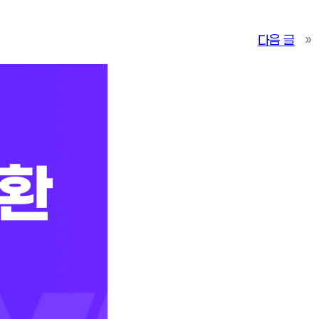
다음 글
»