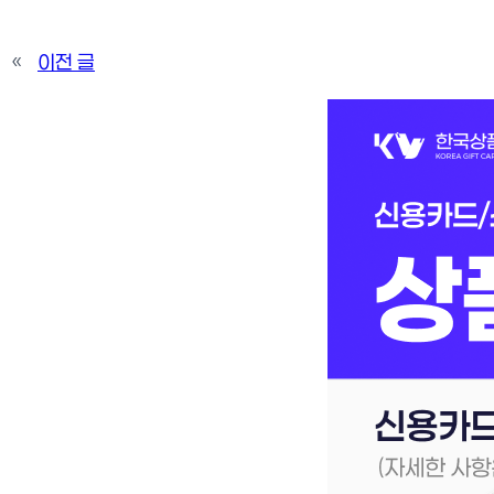
«
이전 글