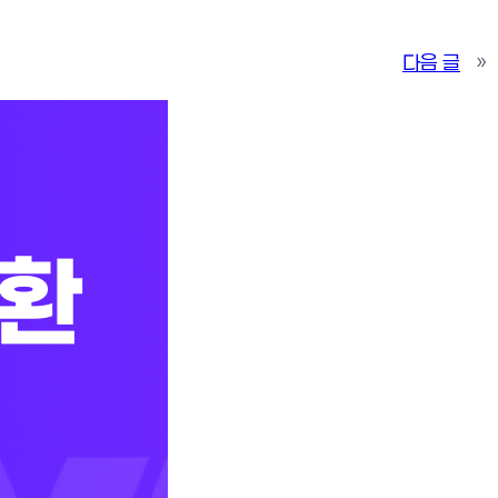
다음 글
»