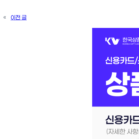
«
이전 글