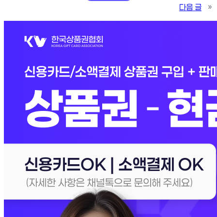
다음 글
»