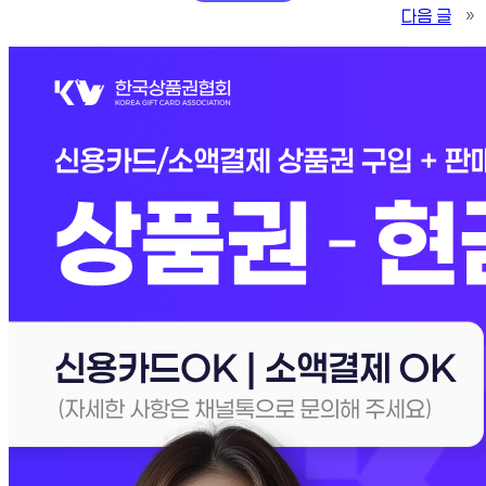
다음 글
»