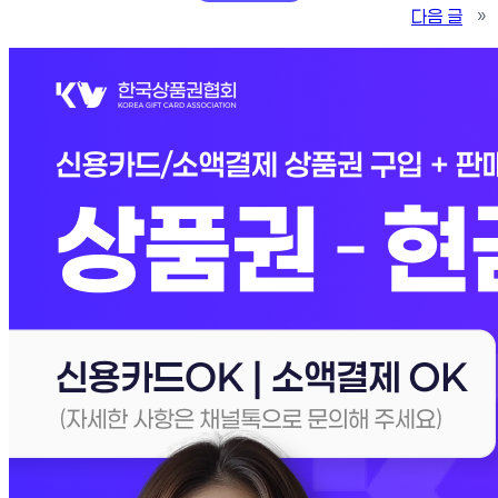
다음 글
»