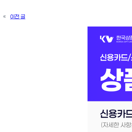
«
이전 글