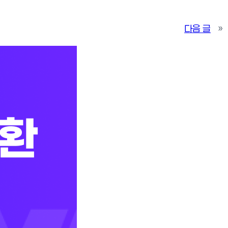
다음 글
»