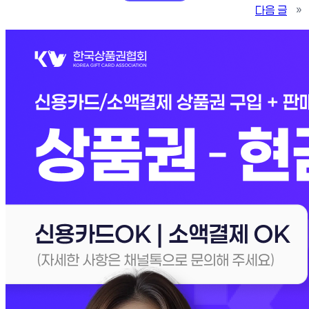
다음 글
»