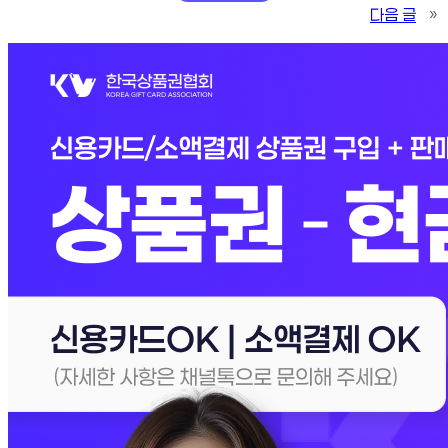
다음 글
»