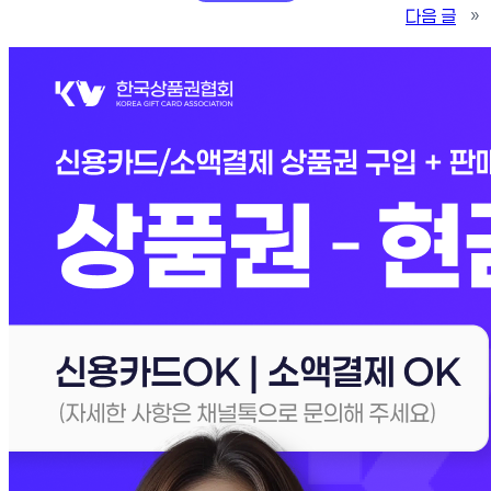
다음 글
»