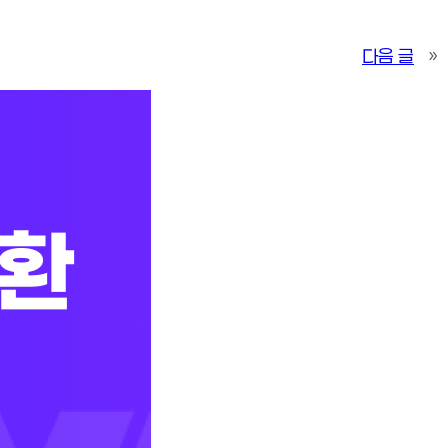
다음 글
»