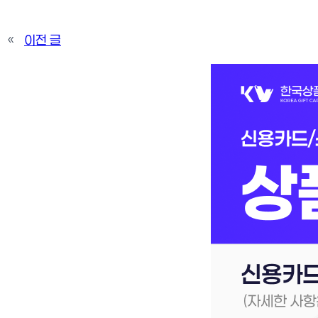
«
이전 글