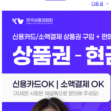
다음 글
»