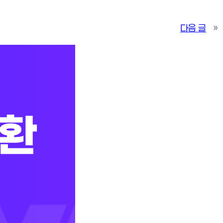
다음 글
»