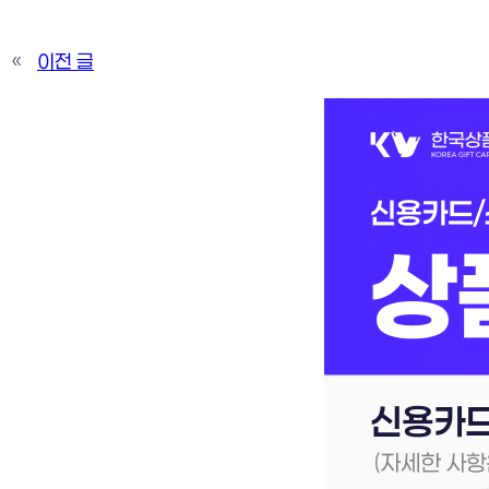
«
이전 글