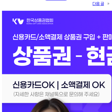
다음 글
»