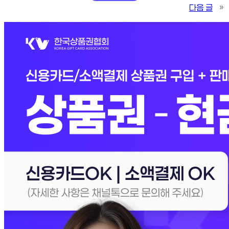
다음 글
»