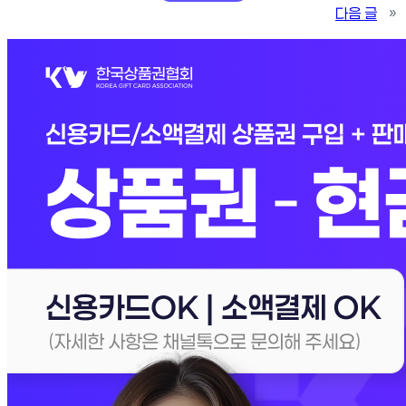
다음 글
»