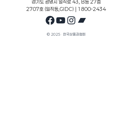
경기도 광명시 일직로 43, B동 27층
2707호 (일직동,GIDC) | 1800-2434
Facebook
YouTube
Instagram
Bandcam
© 2025 · 한국상품권협회