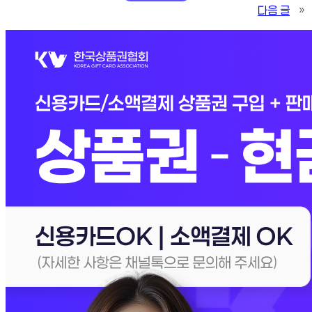
다음 글
»