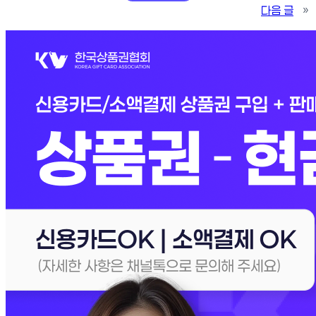
다음 글
»