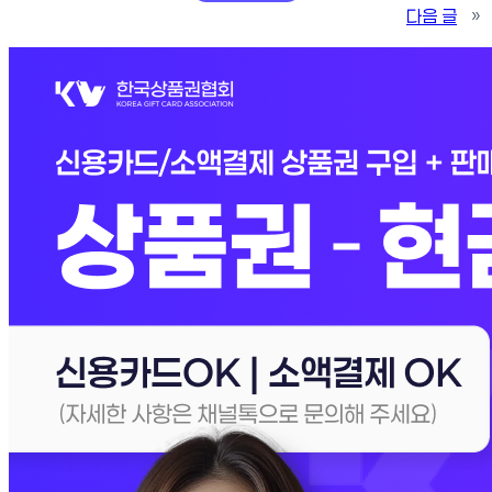
다음 글
»