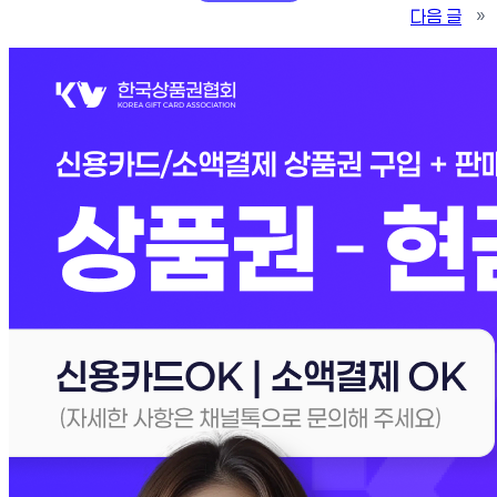
다음 글
»