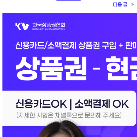
다음 글
»