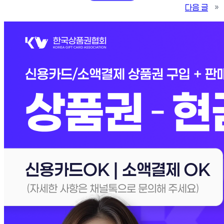
다음 글
»