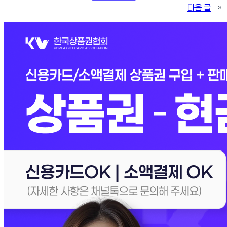
다음 글
»