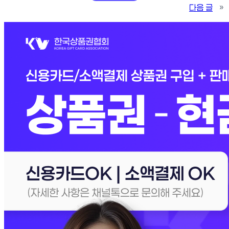
다음 글
»