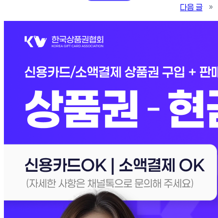
다음 글
»