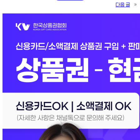
다음 글
»