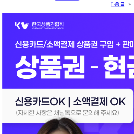
다음 글
»