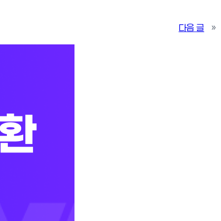
다음 글
»