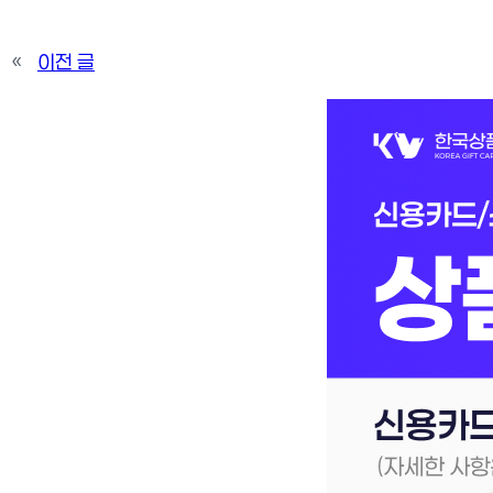
«
이전 글