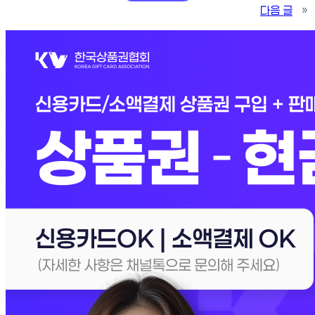
다음 글
»