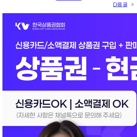
다음 글
»