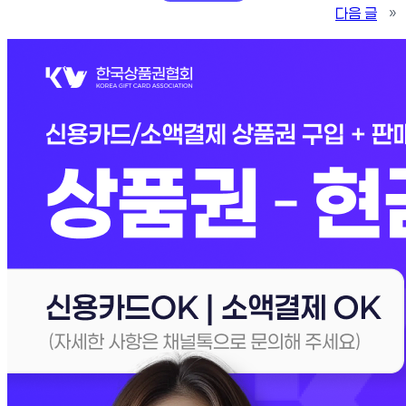
다음 글
»